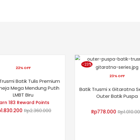
-23%
22% OFF
23% OFF
 Trusmi Batik Tulis Premium
meja Mega Mendung Putih
Batik Trusmi x Gitaratna S
LMBT Biru
Outer Batik Puspa
arn 183 Reward Points
p
1.830.200
Rp
2.360.000
Rp
778.000
Rp
1.010.0