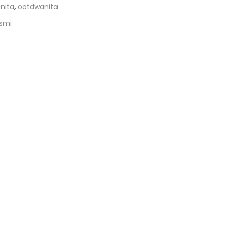
nita
,
ootdwanita
usmi