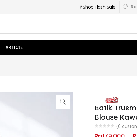
Re
Shop Flash Sale
ARTICLE
Batik Trus
Blouse Kaw
(
0
custom
Rp
179.000
–
R