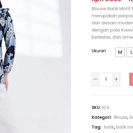
Blouse Batik Mot
merupakan perpad
dan desain modern
dengan pola Kawun
berkelas, dan time
Ukuran
M
L
SKU:
N/A
Kategori:
Blouse
,
S
Tag:
batik
,
batik 