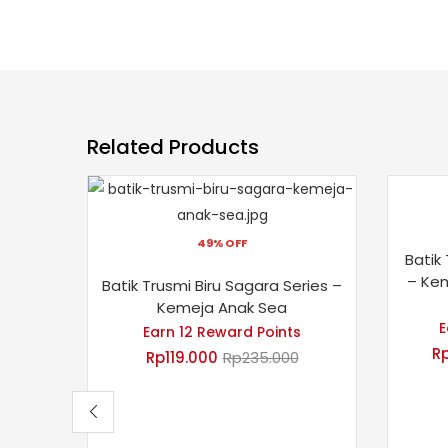
Related Products
49% OFF
Batik
– Ke
Batik Trusmi Biru Sagara Series –
Kemeja Anak Sea
E
Earn 12 Reward Points
R
Rp
119.000
Rp
235.000