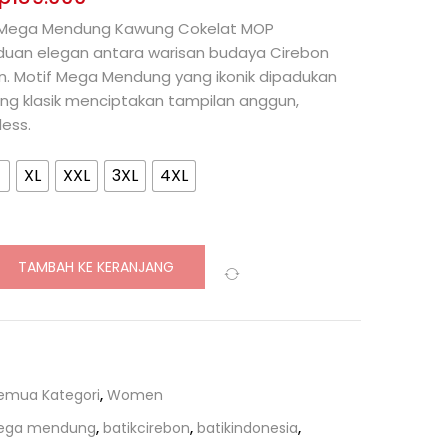
if Mega Mendung Kawung Cokelat MOP
uan elegan antara warisan budaya Cirebon
. Motif Mega Mendung yang ikonik dipadukan
g klasik menciptakan tampilan anggun,
less.
XL
XXL
3XL
4XL
TAMBAH KE KERANJANG
Compare
emua Kategori
,
Women
mega mendung
,
batikcirebon
,
batikindonesia
,