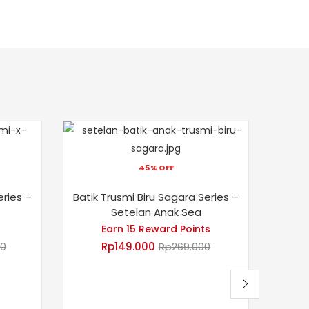
45% OFF
T
M
eries –
Batik Trusmi Biru Sagara Series –
Setelan Anak Sea
Earn 15 Reward Points
00
Rp
149.000
Rp
269.000