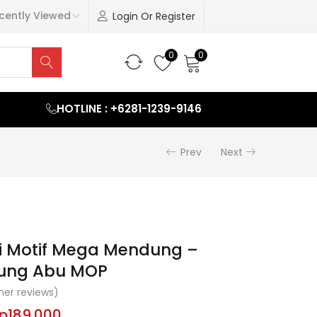
cently Viewed
Login Or Register
0
0
HOTLINE : +6281-1239-9146
Prev
Next
mi Motif Mega Mendung –
ung Abu MOP
er reviews)
p
189.000