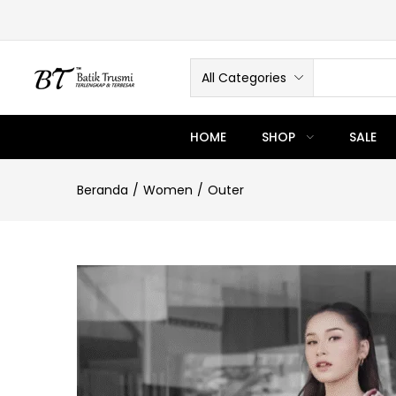
All Categories
HOME
SHOP
SALE
Beranda
Women
Outer