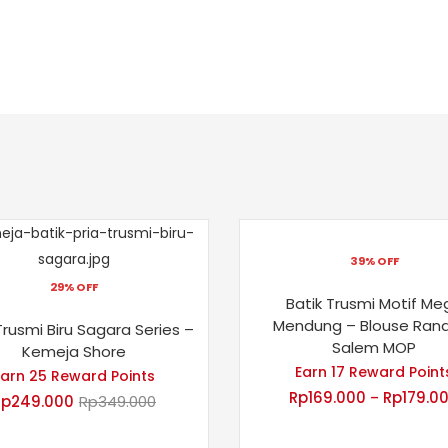
39% OFF
29% OFF
Batik Trusmi Motif Me
Mendung – Blouse Ra
Trusmi Biru Sagara Series –
Salem MOP
Kemeja Shore
Earn 17 Reward Point
Earn 25 Reward Points
Rp
169.000
Rp
179.0
–
Rp
249.000
Rp
349.000