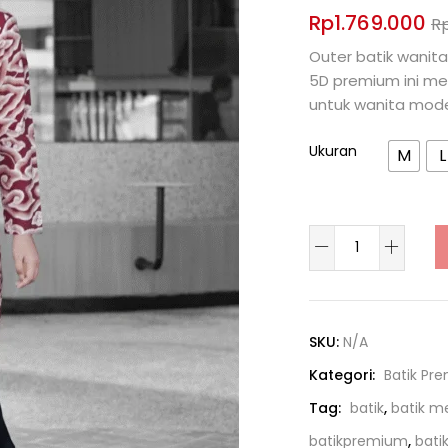
Rp
1.769.000
R
Outer batik wanit
5D premium ini me
untuk wanita mode
Ukuran
M
L
SKU:
N/A
Kategori:
Batik Pr
Tag:
batik
,
batik 
batikpremium
,
bati