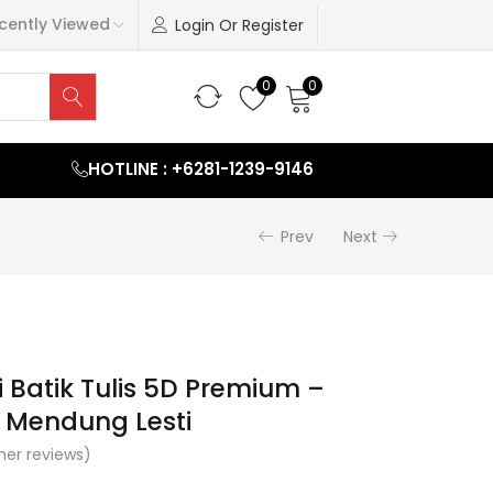
cently Viewed
Login Or Register
0
0
HOTLINE : +6281-1239-9146
Prev
Next
i Batik Tulis 5D Premium –
 Mendung Lesti
er reviews)