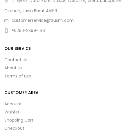
Jl. Syekh Datul Kahfi No.148, Weru Lor, Weru. Kabupaten
Cirebon, Jawa Barat 45159
customerservice@trusmi.com
+62811-2399-146
OUR SERVICE
Contact Us
About Us
Terms of use
CUSTOMER AREA
Account
Wishlist
Shopping Cart
Checkout