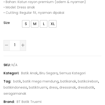
• Bahan: Katun rayon premium (adem & nyaman)
• Model: Dress anak
• Cutting: Regular fit, nyaman dipakai
Size
S
M
L
XL
SKU:
N/A
Kategori:
Batik Anak
,
Biru Segara
,
Semua Kategori
Tag:
batik
,
batik mega mendung
,
batikanak
,
batikcirebon
,
batikindonesia
,
batiktrusmi
,
dress
,
dressanak
,
dressbatik
,
seragamanak
Brand:
BT Batik Trusmi