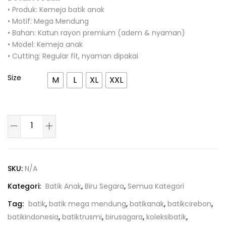
• Produk: Kemeja batik anak
• Motif: Mega Mendung
• Bahan: Katun rayon premium (adem & nyaman)
• Model: Kemeja anak
• Cutting: Regular fit, nyaman dipakai
Size
M
L
XL
XXL
SKU:
N/A
Kategori:
Batik Anak
,
Biru Segara
,
Semua Kategori
Tag:
batik
,
batik mega mendung
,
batikanak
,
batikcirebon
,
batikindonesia
,
batiktrusmi
,
birusagara
,
koleksibatik
,