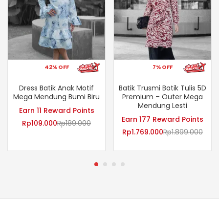
42% OFF
7% OFF
Dress Batik Anak Motif
Batik Trusmi Batik Tulis 5D
Mega Mendung Bumi Biru
Premium – Outer Mega
Mendung Lesti
Earn 11 Reward Points
Earn 177 Reward Points
Rp
109.000
Rp
189.000
Rp
1.769.000
Rp
1.899.000