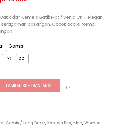
Batik dan Kemeja Batik Motif Senja CKT, elegan
 seragaman pasangan. Cocok acara formal,
angan.
a
Gamis
XL
XXL
TAMBAH KE KERANJANG
Compare
et
,
Gamis / Long Dress
,
Kemeja Pria
,
Men
,
Women