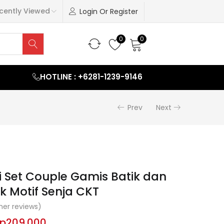
cently Viewed
Login Or Register
0
0
HOTLINE : +6281-1239-9146
Prev
Next
i Set Couple Gamis Batik dan
k Motif Senja CKT
er reviews)
p
209.000