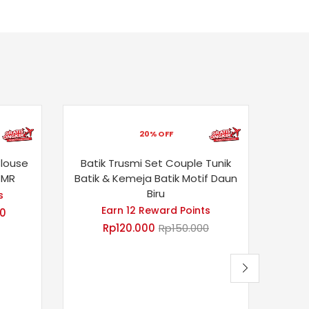
20% OFF
Blouse
Batik Trusmi Set Couple Tunik
Bati
 MR
Batik & Kemeja Batik Motif Daun
Batik
Biru
s
Earn 12 Reward Points
00
Rp
120.000
Rp
150.000