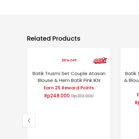
Related Products
20% OFF
Batik Trusmi Set Couple Atasan
Batik
Blouse & Hem Batik Pink IKN
& Blo
Earn 25 Reward Points
Rp
248.000
Rp
310.000
R