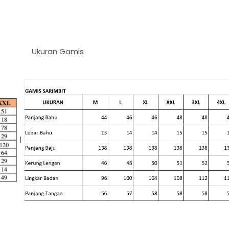
ran Gamis
|