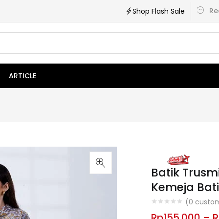
Re
Shop Flash Sale
ARTICLE
Batik Trusm
Kemeja Bati
(
0
custom
Rp
155.000
–
R