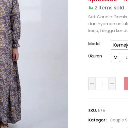
2 items sold
Set Couple Gamis 
dan nyaman untuk
kerja, hingga kond
Model
Kemej
Ukuran
M
L
SKU:
N/A
Kategori:
Couple S