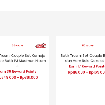
20% OFF
57% OFF
 Trusmi Couple Set Kemeja
Batik Trusmi Set Couple 
use Batik PJ Medmen Hitam
dan Hem Rale Cokelat
JL
Earn 17 Reward Point
Earn 36 Reward Points
Rp
118.000
Rp
169.0
–
p
249.000
Rp
361.000
–