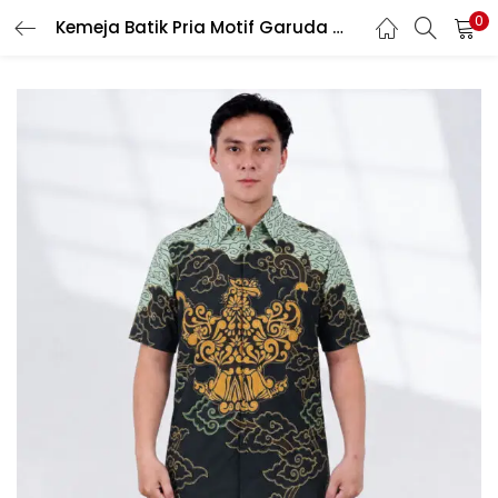
0
Kemeja Batik Pria Motif Garuda Warna Hitam
LOGIN
REGISTER
Enter your username and password to login.
Remember me
Login
Lost password?