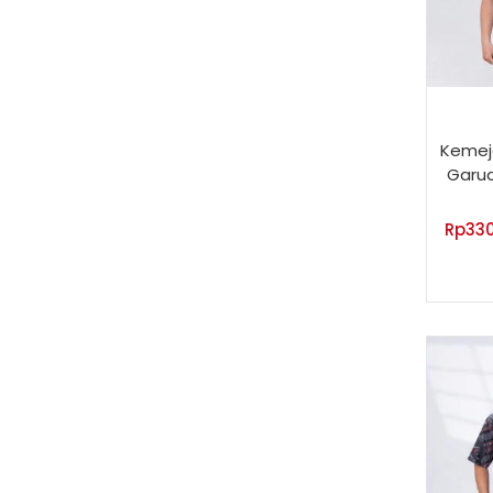
Kemeja
Garu
Rp
33