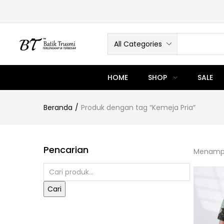
All Categories
HOME
SHOP
SALE
Beranda
Produk dengan tag “Kemeja Pria”
Pencarian
Menampil
Cari