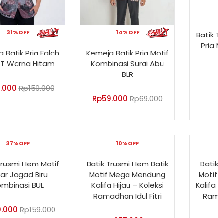
31% OFF
14% OFF
Batik
Pria
 Batik Pria Falah
Kemeja Batik Pria Motif
LT Warna Hitam
Kombinasi Surai Abu
BLR
0.000
Rp
159.000
Rp
59.000
Rp
69.000
37% OFF
10% OFF
Trusmi Hem Motif
Batik Trusmi Hem Batik
Bati
ar Jagad Biru
Motif Mega Mendung
Moti
mbinasi BUL
Kalifa Hijau – Koleksi
Kalifa
Ramadhan Idul Fitri
Rama
0.000
Rp
159.000