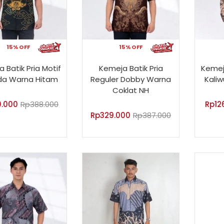
15% OFF
15% OFF
 Batik Pria Motif
Kemeja Batik Pria
Kemeja
da Warna Hitam
Reguler Dobby Warna
Kaliw
Coklat NH
0.000
Rp
388.000
Rp
12
Rp
329.000
Rp
387.000