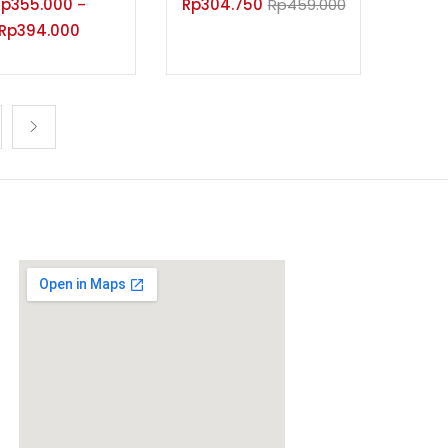
Rp
355.000
Rp
304.750
Rp
459.000
–
Rp
394.000