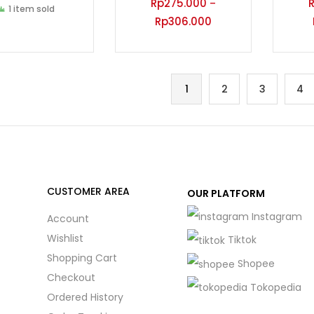
Rp
275.000
–
1 item sold
Rp
306.000
1
2
3
4
CUSTOMER AREA
OUR PLATFORM
Instagram
Account
Wishlist
Tiktok
Shopping Cart
Shopee
Checkout
Tokopedia
Ordered History