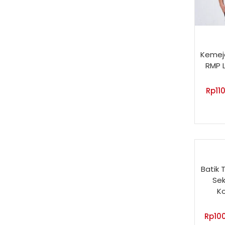
Kemeja
RMP 
Rp
11
Batik 
Sek
Ko
Rp
10