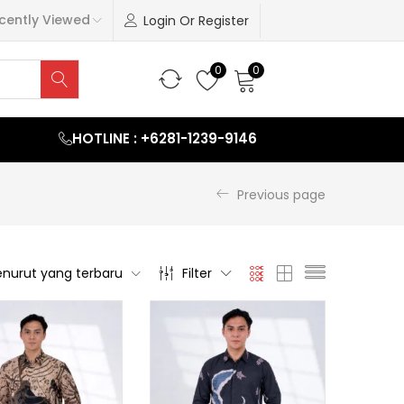
cently Viewed
Login Or Register
0
0
HOTLINE : +6281-1239-9146
Previous page
nurut yang terbaru
Filter