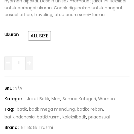
nyaman dipakai. Desain unisex membuat jaket ini fleksibel
untuk berbagai ukuran. Cocok digunakan untuk hangout,
casual office, traveling, atau acara semi-formal.
Ukuran
ALL SIZE
SKU:
N/A
Kategori:
Jaket Batik
,
Men
,
Semua Kategori
,
Women
Tag:
batik
,
batik mega mendung
,
batikcirebon
,
batikindonesia
,
batiktrusmi
,
koleksibatik
,
priacasual
Brand:
BT Batik Trusmi