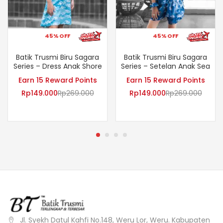
45% OFF
45% OFF
Batik Trusmi Biru Sagara
Batik Trusmi Biru Sagara
Series – Dress Anak Shore
Series – Setelan Anak Sea
Earn 15 Reward Points
Earn 15 Reward Points
Rp
149.000
Rp
269.000
Rp
149.000
Rp
269.000
Jl. Syekh Datul Kahfi No.148, Weru Lor, Weru. Kabupaten