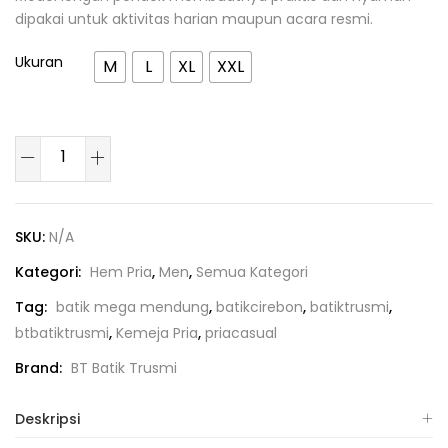
dipakai untuk aktivitas harian maupun acara resmi.
Ukuran
M
L
XL
XXL
SKU:
N/A
Kategori:
Hem Pria
,
Men
,
Semua Kategori
Tag:
batik mega mendung
,
batikcirebon
,
batiktrusmi
,
btbatiktrusmi
,
Kemeja Pria
,
priacasual
Brand:
BT Batik Trusmi
Deskripsi