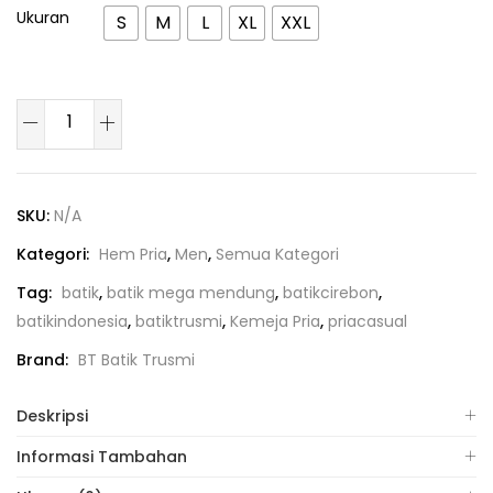
Ukuran
S
M
L
XL
XXL
SKU:
N/A
Kategori:
Hem Pria
,
Men
,
Semua Kategori
Tag:
batik
,
batik mega mendung
,
batikcirebon
,
batikindonesia
,
batiktrusmi
,
Kemeja Pria
,
priacasual
Brand:
BT Batik Trusmi
Deskripsi
Informasi Tambahan