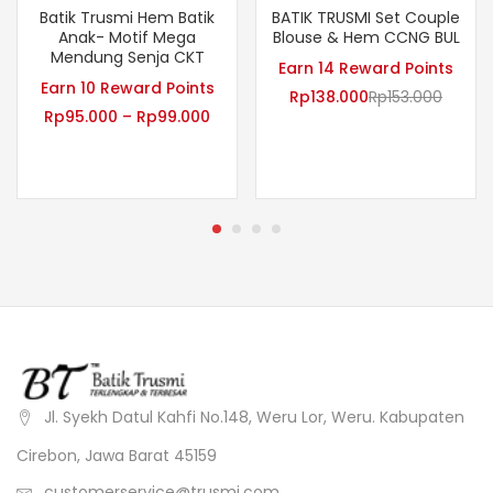
Batik Trusmi Hem Batik
BATIK TRUSMI Set Couple
Anak- Motif Mega
Blouse & Hem CCNG BUL
Mendung Senja CKT
Earn 14 Reward Points
Earn 10 Reward Points
Rp
138.000
Rp
153.000
Rp
95.000
–
Rp
99.000
Jl. Syekh Datul Kahfi No.148, Weru Lor, Weru. Kabupaten
Cirebon, Jawa Barat 45159
customerservice@trusmi.com