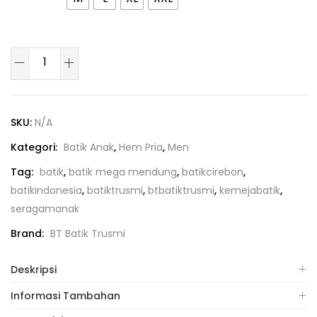
SKU:
N/A
Kategori:
Batik Anak
,
Hem Pria
,
Men
Tag:
batik
,
batik mega mendung
,
batikcirebon
,
batikindonesia
,
batiktrusmi
,
btbatiktrusmi
,
kemejabatik
,
seragamanak
Brand:
BT Batik Trusmi
Deskripsi
Informasi Tambahan