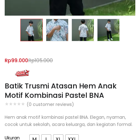
Rp
99.000
Rp
105.000
Batik Trusmi Atasan Hem Anak
Motif Kombinasi Pastel BNA
(
0
customer reviews)
Hem anak motif kombinasi pastel BNA. Elegan, nyaman,
cocok untuk sekolah, acara keluarga, dan kegiatan formal.
Ukuran
M
L
XL
XXL