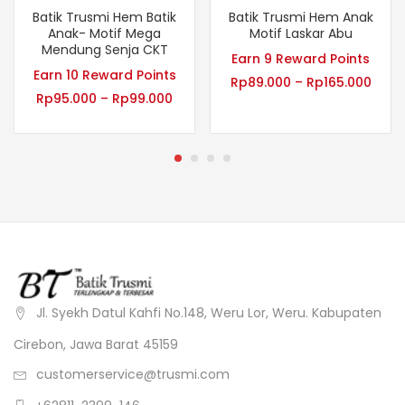
Batik Trusmi Hem Batik
Batik Trusmi Hem Anak
Anak- Motif Mega
Motif Laskar Abu
Mendung Senja CKT
Earn 9 Reward Points
Earn 10 Reward Points
Rp
89.000
–
Rp
165.000
Rp
95.000
–
Rp
99.000
Jl. Syekh Datul Kahfi No.148, Weru Lor, Weru. Kabupaten
Cirebon, Jawa Barat 45159
customerservice@trusmi.com