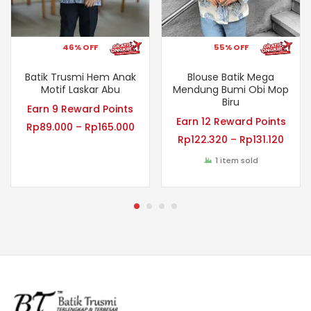
46% OFF
55% OFF
Batik Trusmi Hem Anak
Blouse Batik Mega
Motif Laskar Abu
Mendung Bumi Obi Mop
Biru
Earn 9 Reward Points
Earn 12 Reward Points
Rp
89.000
–
Rp
165.000
Rp
122.320
–
Rp
131.120
1 item sold