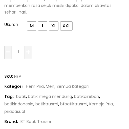
memberikan rasa sejuk meski dipakai dalam aktivitas
sehari-hari.
Ukuran
M
L
XL
XXL
SKU:
N/A
Kategori:
Hem Pria
,
Men
,
Semua Kategori
Tag:
batik
,
batik mega mendung
,
batikcirebon
,
batikindonesia
,
batiktrusmi
,
btbatiktrusmi
,
Kemeja Pria
,
priacasual
Brand:
BT Batik Trusmi