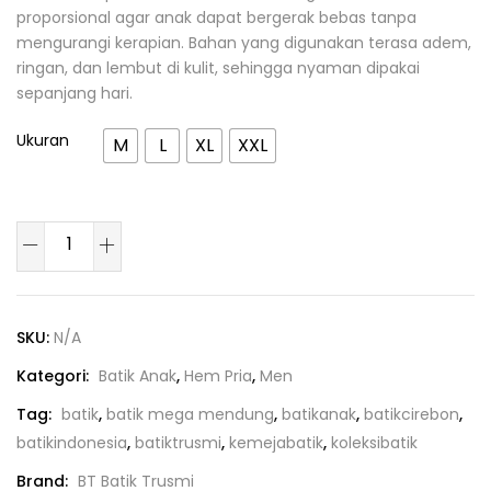
proporsional agar anak dapat bergerak bebas tanpa
mengurangi kerapian. Bahan yang digunakan terasa adem,
ringan, dan lembut di kulit, sehingga nyaman dipakai
sepanjang hari.
Ukuran
M
L
XL
XXL
SKU:
N/A
Kategori:
Batik Anak
,
Hem Pria
,
Men
Tag:
batik
,
batik mega mendung
,
batikanak
,
batikcirebon
,
batikindonesia
,
batiktrusmi
,
kemejabatik
,
koleksibatik
Brand:
BT Batik Trusmi