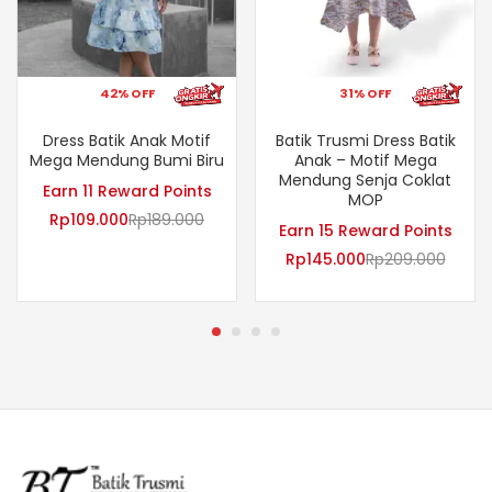
42% OFF
31% OFF
Dress Batik Anak Motif
Batik Trusmi Dress Batik
Mega Mendung Bumi Biru
Anak – Motif Mega
Mendung Senja Coklat
Earn 11 Reward Points
MOP
Rp
109.000
Rp
189.000
Earn 15 Reward Points
Rp
145.000
Rp
209.000