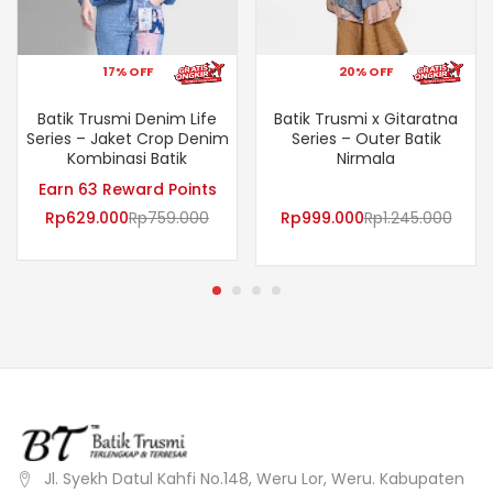
17% OFF
20% OFF
Batik Trusmi Denim Life
Batik Trusmi x Gitaratna
Series – Jaket Crop Denim
Series – Outer Batik
Kombinasi Batik
Nirmala
Earn 63 Reward Points
Rp
629.000
Rp
759.000
Rp
999.000
Rp
1.245.000
Jl. Syekh Datul Kahfi No.148, Weru Lor, Weru. Kabupaten