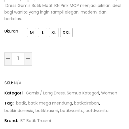
Dress Gamis Batik Motif IKN Pink MOP menjadi pilihan ideal
bagi wanita yang ingin tampil elegan, modern, dan
berkelas.
Ukuran
M
L
XL
XXL
SKU:
N/A
Kategori:
Gamis / Long Dress
,
Semua Kategori
,
Women
Tag:
batik
,
batik mega mendung
,
batikcirebon
,
batikindonesia
,
batiktrusmi
,
batikwanita
,
ootdwanita
Brand:
BT Batik Trusmi