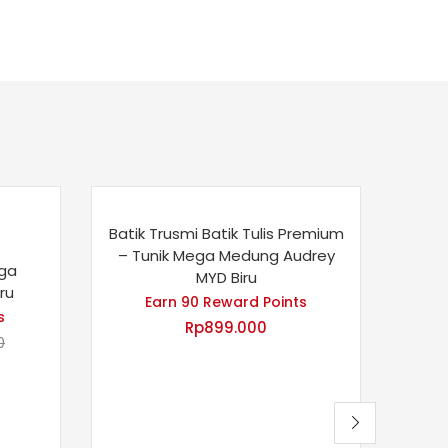
Batik Trusmi Batik Tulis Premium
– Tunik Mega Medung Audrey
ega
MYD Biru
ru
Batik
Earn 90 Reward Points
s
Rp
899.000
0