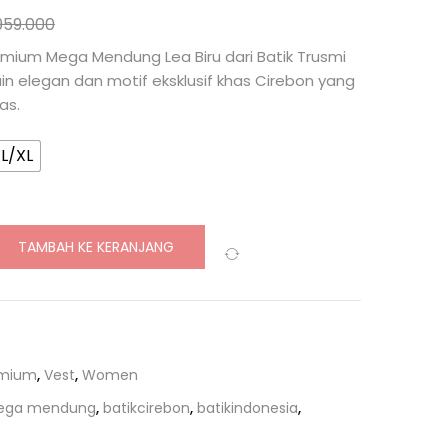
959.000
remium Mega Mendung Lea Biru dari Batik Trusmi
n elegan dan motif eksklusif khas Cirebon yang
as.
L/XL
TAMBAH KE KERANJANG
Compare
emium
,
Vest
,
Women
mega mendung
,
batikcirebon
,
batikindonesia
,