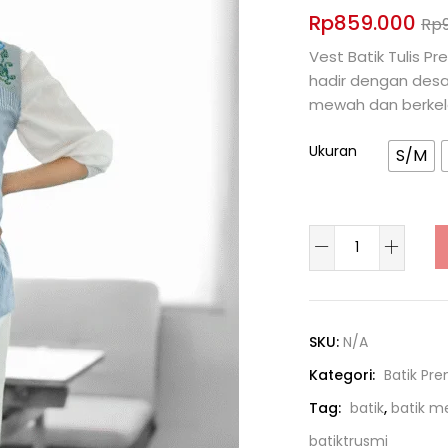
Rp
859.000
Rp
Vest Batik Tulis P
hadir dengan desai
mewah dan berkel
Ukuran
S/M
SKU:
N/A
Kategori:
Batik Pr
Tag:
batik
,
batik 
batiktrusmi