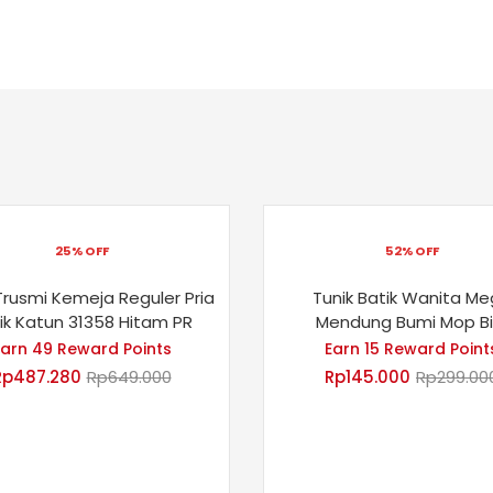
25% OFF
52% OFF
Trusmi Kemeja Reguler Pria
Tunik Batik Wanita M
ik Katun 31358 Hitam PR
Mendung Bumi Mop Bi
Earn 49 Reward Points
Earn 15 Reward Point
Rp
487.280
Rp
649.000
Rp
145.000
Rp
299.00