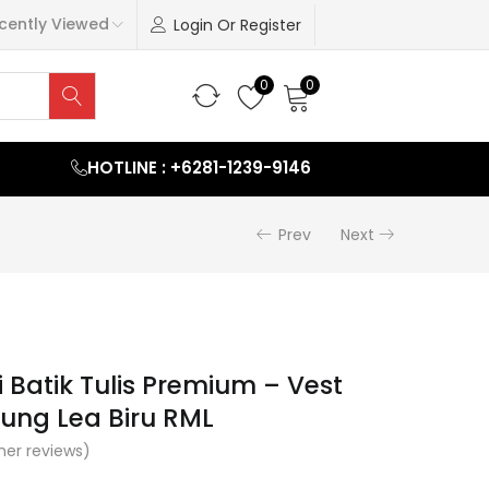
cently Viewed
Login Or Register
0
0
HOTLINE : +6281-1239-9146
Prev
Next
i Batik Tulis Premium – Vest
ng Lea Biru RML
er reviews)