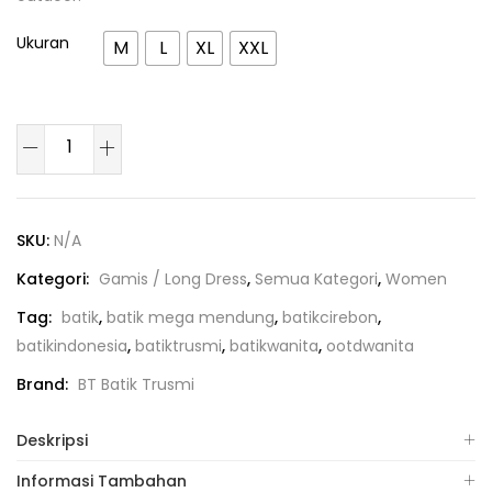
Ukuran
M
L
XL
XXL
SKU:
N/A
Kategori:
Gamis / Long Dress
,
Semua Kategori
,
Women
Tag:
batik
,
batik mega mendung
,
batikcirebon
,
batikindonesia
,
batiktrusmi
,
batikwanita
,
ootdwanita
Brand:
BT Batik Trusmi
Deskripsi
Informasi Tambahan