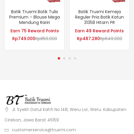
Batik Trusmi Batik Tulis
Batik Trusmi Kemeja
Premium – Blouse Mega
Reguler Pria Batik Katun
Mendung Rariri
31358 Hitam PR
Earn 75 Reward Points
Earn 49 Reward Points
Rp
749.000
Rp
859.000
Rp
487.280
Rp
649.000
Jl. Syekh Datul Kahfi No.148, Weru Lor, Weru. Kabupaten
Cirebon, Jawa Barat 45159
customerservice@trusmi.com