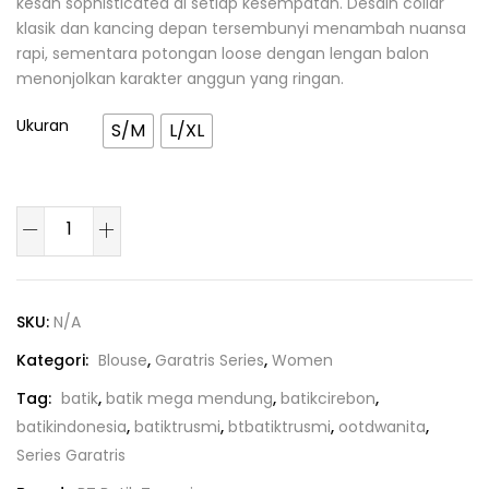
kesan sophisticated di setiap kesempatan. Desain collar
klasik dan kancing depan tersembunyi menambah nuansa
rapi, sementara potongan loose dengan lengan balon
menonjolkan karakter anggun yang ringan.
Ukuran
S/M
L/XL
SKU:
N/A
Kategori:
Blouse
,
Garatris Series
,
Women
Tag:
batik
,
batik mega mendung
,
batikcirebon
,
batikindonesia
,
batiktrusmi
,
btbatiktrusmi
,
ootdwanita
,
Series Garatris