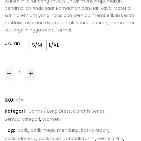
wanita ini dirancang khusus untuk menyempurnakan
penampilan Anda saat Ramadhan dan Hari Raya. Material
satin premium yang halus dan berkilau memberikan kesan
eksklusif, nyaman dipakai untuk acara Lebaran, silaturahmi
keluarga, hingga event formal.
Ukuran
S/M
L/XL
SKU:
N/A
Kategori:
Gamis / Long Dress
,
Garatris Series
,
Semua Kategori
,
Women
Tag:
batik
,
batik mega mendung
,
batikcirebon
,
batikindonesia
,
batiktrusmi
,
btbatiktrusmi
,
Kemeja Pria
,