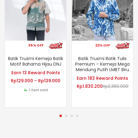
35% OFF
22% OFF
Batik Trusmi Kemeja Batik
Batik Trusmi Batik Tulis
Motif Bahama Hijau DNJ
Premium – Kemeja Mega
Mendung Putih LMBT Biru
Earn 13 Reward Points
Earn 183 Reward Points
Rp
129.000
–
Rp
139.000
Rp
1.830.200
Rp
2.360.000
1 item sold