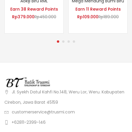
Aokiji Biru RML
Mega Mendung Bumi Biru
Earn 38 Reward Points
Earn 11 Reward Points
Rp
379.000
Rp
450.000
Rp
109.000
Rp
189.000
Jl. Syekh Datul Kahfi No.148, Weru Lor, Weru. Kabupaten
Cirebon, Jawa Barat 45159
customerservice@trusmi.com
+62811-2399-146