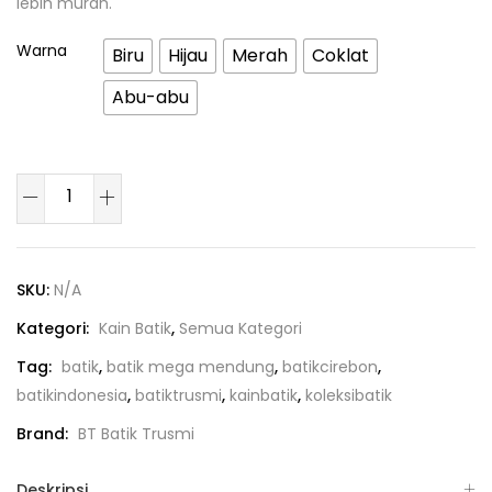
lebih murah.
Warna
Biru
Hijau
Merah
Coklat
Abu-abu
SKU:
N/A
Kategori:
Kain Batik
,
Semua Kategori
Tag:
batik
,
batik mega mendung
,
batikcirebon
,
batikindonesia
,
batiktrusmi
,
kainbatik
,
koleksibatik
Brand:
BT Batik Trusmi
Deskripsi