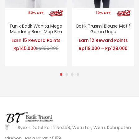
52% OFF
10% OFF
Tunik Batik Wanita Mega
Batik Trusmi Blouse Motif
Mendung Bumi Mop Biru
Gama Ungu
Earn 15 Reward Points
Earn 12 Reward Points
Rp
145.000
Rp
299.000
Rp
119.000
–
Rp
129.000
Jl. Syekh Datul Kahfi No.148, Weru Lor, Weru. Kabupaten
Cirebon, Jawa Barat 45159