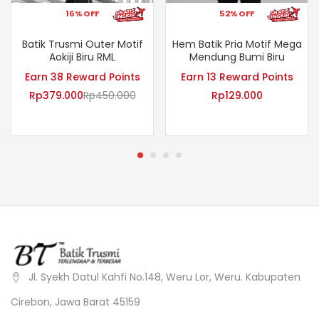
16% OFF
52% OFF
Batik Trusmi Outer Motif
Hem Batik Pria Motif Mega
Aokiji Biru RML
Mendung Bumi Biru
Earn 38 Reward Points
Earn 13 Reward Points
Rp
379.000
Rp
450.000
Rp
129.000
Jl. Syekh Datul Kahfi No.148, Weru Lor, Weru. Kabupaten
Cirebon, Jawa Barat 45159