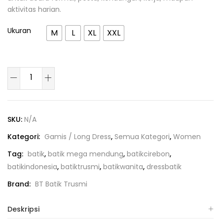
aktivitas harian.
Ukuran
M
L
XL
XXL
SKU:
N/A
Kategori:
Gamis / Long Dress
,
Semua Kategori
,
Women
Tag:
batik
,
batik mega mendung
,
batikcirebon
,
batikindonesia
,
batiktrusmi
,
batikwanita
,
dressbatik
Brand:
BT Batik Trusmi
Deskripsi