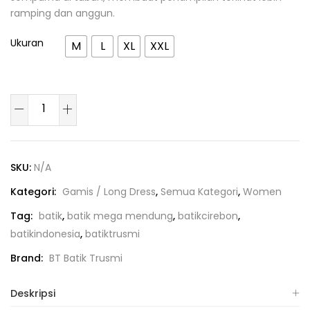
ramping dan anggun.
Ukuran
M
L
XL
XXL
SKU:
N/A
Kategori:
Gamis / Long Dress
,
Semua Kategori
,
Women
Tag:
batik
,
batik mega mendung
,
batikcirebon
,
batikindonesia
,
batiktrusmi
Brand:
BT Batik Trusmi
Deskripsi