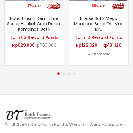
17% OFF
55% OFF
Batik Trusmi Denim Life
Blouse Batik Mega
Series – Jaket Crop Denim
Mendung Bumi Obi Mop
Kombinasi Batik
Biru
Earn 63 Reward Points
Earn 12 Reward Points
Rp
629.000
Rp
759.000
Rp
122.320
–
Rp
131.120
1 item sold
Jl. Syekh Datul Kahfi No.148, Weru Lor, Weru. Kabupaten