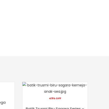
49% OFF
ega
Blous
Batik Trusmi Biru Sagara Series –