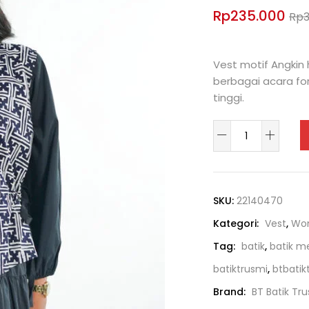
Rp
235.000
Rp
You Save: $114000
Vest motif Angkin
berbagai acara fo
tinggi.
SKU:
22140470
Kategori:
Vest
,
Wo
Tag:
batik
,
batik 
batiktrusmi
,
btbatik
Brand:
BT Batik Tr