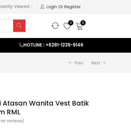
cently Viewed
Login Or Register
0
0
HOTLINE : +6281-1239-9146
Prev
Next
i Atasan Wanita Vest Batik
am RML
er reviews)