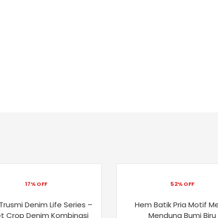
17% OFF
52% OFF
 Trusmi Denim Life Series –
Hem Batik Pria Motif M
t Crop Denim Kombinasi
Mendung Bumi Biru