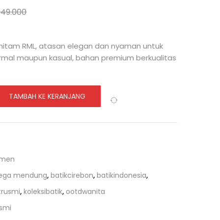
349.000
.00 (33%)
 hitam RML, atasan elegan dan nyaman untuk
rmal maupun kasual, bahan premium berkualitas
TAMBAH KE KERANJANG
Compare
men
mega mendung
,
batikcirebon
,
batikindonesia
,
trusmi
,
koleksibatik
,
ootdwanita
usmi