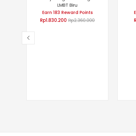
LMBT Biru
Earn 183 Reward Points
Rp
1.830.200
Rp
2.360.000