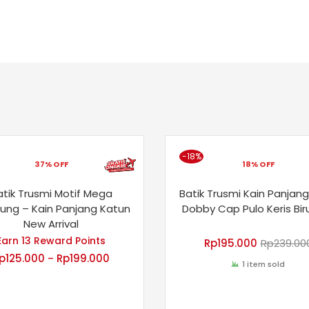
-18%
37% OFF
18% OFF
atik Trusmi Motif Mega
Batik Trusmi Kain Panjang
ung – Kain Panjang Katun
Dobby Cap Pulo Keris Bir
New Arrival
Earn 13 Reward Points
Rp
195.000
Rp
239.00
p
125.000
Rp
199.000
–
1 item sold