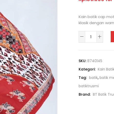
You Save: $36000.
Kain batik cap mo
klasik dengan war
SKU:
8740145
Kategori:
Kain Bati
Tag:
batik
,
batik 
batiktrusmi
Brand:
BT Batik Tr