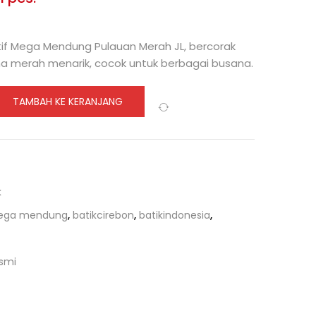
00 (16%)
tif Mega Mendung Pulauan Merah JL, bercorak
na merah menarik, cocok untuk berbagai busana.
TAMBAH KE KERANJANG
Compare
k
mega mendung
,
batikcirebon
,
batikindonesia
,
usmi