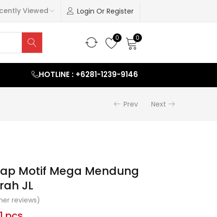
cently Viewed
Login Or Register
0
0
HOTLINE : +6281-1239-9146
Prev
Next
 Cap Motif Mega Mendung
rah JL
er reviews)
1 pcs.