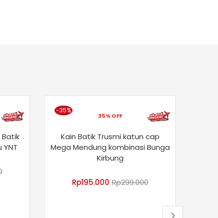
-35%
35% OFF
B
Mendu
 Batik
Kain Batik Trusmi katun cap
u YNT
Mega Mendung kombinasi Bunga
Kirbung
0
Rp
195.000
Rp
299.000