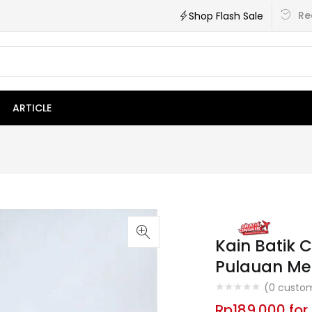
Re
Shop Flash Sale
ARTICLE
Kain Batik
Pulauan Me
(
0
custom
Rp
189.000
for 