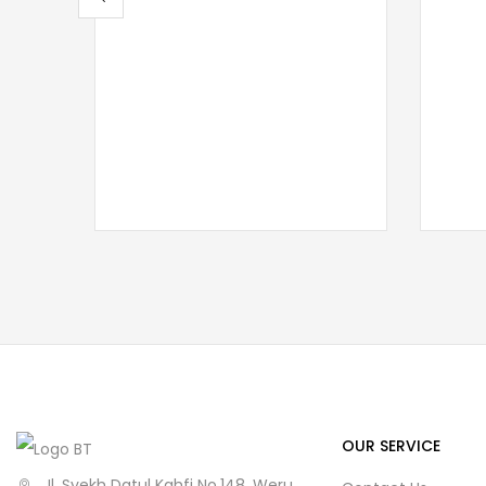
OUR SERVICE
Jl. Syekh Datul Kahfi No.148, Weru