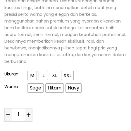
tradisi dan desain modern. Diproduksi dengan standar
kualitas tinggi, batik ini menampilkan detail motif yang
presisi serta warna yang elegan dan berkelas,
menggunakan bahan premium yang nyaman dikenakan,
hem batik ini cocok untuk berbagai kesempatan, baik
acara formal, semi formal, maupun kebutuhan profesional.
Desainnya memberikan kesan eksklusif, rapi, dan
berwibawa, menjadikannya pilihan tepat bagi pria yang
mengutamakan kualitas, estetika, dan kenyamanan dalam
berbusana.
Ukuran
M
L
XL
XXL
Warna
Sage
Hitam
Navy