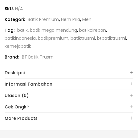
SKU:
N/A
Kategori:
Batik Premium
,
Hem Pria
,
Men
Tag:
batik
,
batik mega mendung
,
batikcirebon
,
batikindonesia
,
batikpremium
,
batiktrusmi
,
btbatiktrusmi
,
kemejabatik
Brand:
BT Batik Trusmi
Deskripsi
Informasi Tambahan
Ulasan (0)
Cek Ongkir
More Products