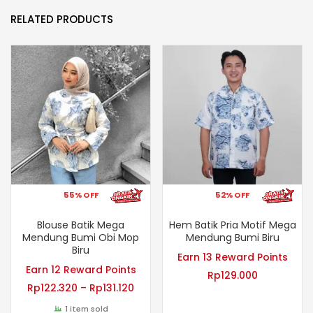
RELATED PRODUCTS
55% OFF
52% OFF
Blouse Batik Mega
Hem Batik Pria Motif Mega
Mendung Bumi Obi Mop
Mendung Bumi Biru
Biru
Earn 13 Reward Points
Earn 12 Reward Points
Rp
129.000
Rp
122.320
–
Rp
131.120
1 item sold